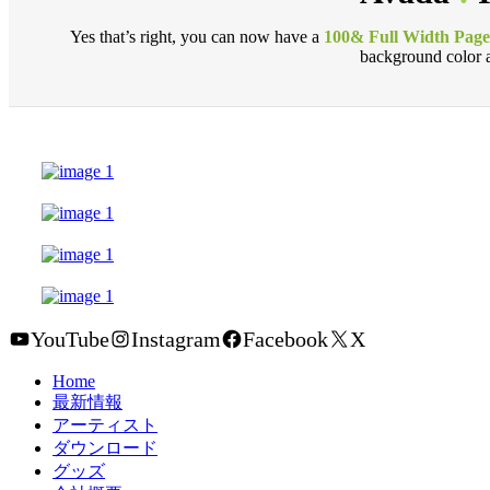
Yes that’s right, you can now have a
100& Full Width Page
background color a
YouTube
Instagram
Facebook
X
Home
最新情報
アーティスト
ダウンロード
グッズ