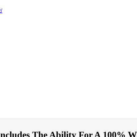
ncludes The Ability For A 100% W