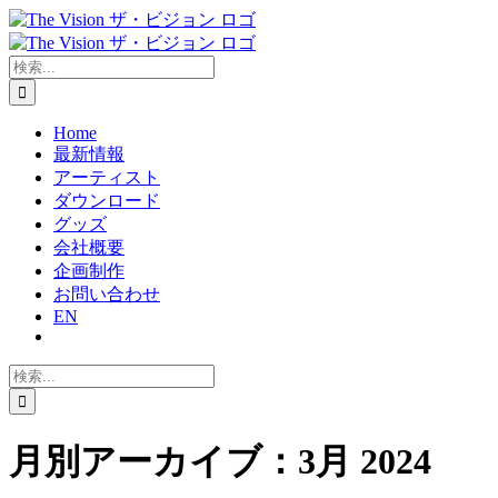
Skip
to
content
検
索
…
Home
最新情報
アーティスト
ダウンロード
グッズ
会社概要
企画制作
お問い合わせ
EN
検
索
…
月別アーカイブ：
3月 2024