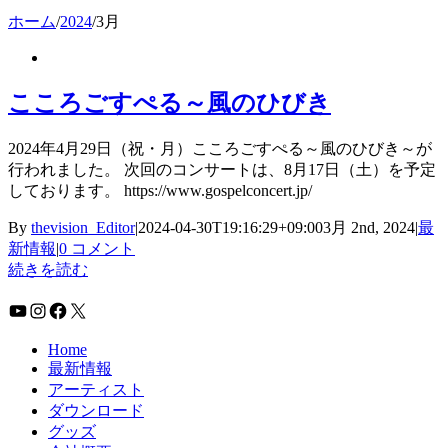
ホーム
/
2024
/
3月
こころごすぺる～風のひびき
2024年4月29日（祝・月）こころごすぺる～風のひびき～が
行われました。 次回のコンサートは、8月17日（土）を予定
しております。 https://www.gospelconcert.jp/
By
thevision_Editor
|
2024-04-30T19:16:29+09:00
3月 2nd, 2024
|
最
新情報
|
0 コメント
続きを読む
YouTube
Instagram
Facebook
X
Home
最新情報
アーティスト
ダウンロード
グッズ